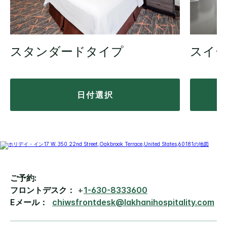
スタンダードタイプ
スイ
日付選択
ご予約:
フロントデスク：
+
1-630-8333600
Eメール：
chiwsfrontdesk@lakhanihospitality.com