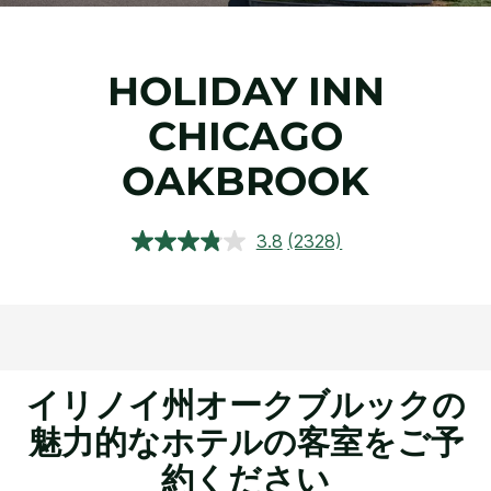
HOLIDAY INN
CHICAGO
OAKBROOK
3.8
(2328)
レ
ビ
ュ
ー
を
読
む.
同
じ
イリノイ州オークブルックの
ペ
ー
魅力的なホテルの客室をご予
ジ
の
約ください
リ