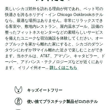
ン
ク。
美しいシカゴ郊外を訪れる理由が何であれ、ペット可の
快適さを誇るホリデイ・イン Chicago Oakbrookホテル
なら、最適な場所はありません。非常にリラックスでき
る客室や、敷地内レストラン、屋内温水プール、設備の
整ったフィットネスセンターなどの素晴らしいサービス
を備えたユニークな宿泊施設を体験してください。オー
クブルックを家から離れた家にすると、シカゴのダウン
タウンにわずか19マイル離れた近さで楽しむことができ
ます。当ホテルは、AT&T、アマゾン、キャタピラー、ド
ーバー、アドバンス・テクノロジーズなどが近くにあり
ます。
イリノイ州オー
...
詳しくはこちら
キッズイートフリー
使い捨てプラスチック製品ゼロのホテル