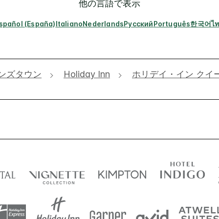
他の言語で表示
spañol (España)
Italiano
Nederlands
Русский
Português
한국어
ไ
ンズタウン
Holiday Inn
ホリデイ・イン クイ