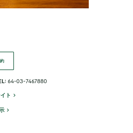
約
L:
64-03-7467880
サイト
示