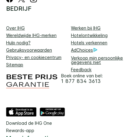
BEDRIJF
Over IHG
Werken bij IHG
Wereldwijde IHG-merken
Hotelontwikkeling
Hulp nodig?
Hotels verkennen
Gebruiksvoorwaarden
AdChoices
Privacy- en cookiecentrum
Verkoop mijn persoonlijke
gegevens niet
Sitemap
Feedback
Boek online van bel:
1 877 834 3613
Download de IHG One
Rewards-app