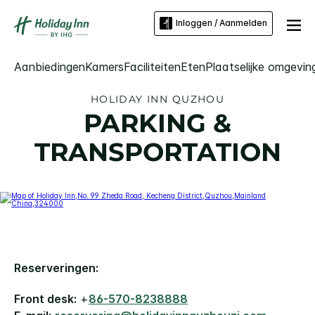
Inloggen / Aanmelden
Aanbiedingen
Kamers
Faciliteiten
Eten
Plaatselijke omgevin
HOLIDAY INN
QUZHOU
PARKING &
TRANSPORTATION
Reserveringen:
Front desk:
+
86-570-8238888