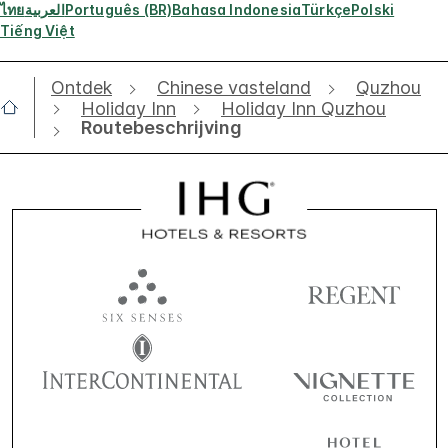
ไทย
العربية
Português (BR)
Bahasa Indonesia
Türkçe
Polski
Tiếng Việt
Ontdek
Chinese vasteland
Quzhou
Holiday Inn
Holiday Inn Quzhou
Routebeschrijving