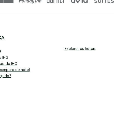
SA
Explorar os hotéis
G
o IHG
ais do IHG
menpara de hotel
 ajuda?