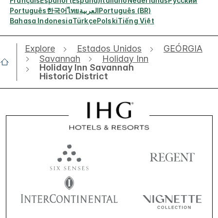
Français
Español (España)
Italiano
Nederlands
Русский
Português
한국어
ไทย
العربية
Português (BR)
Bahasa Indonesia
Türkçe
Polski
Tiếng Việt
Explore
Estados Unidos
GEÓRGIA
Savannah
Holiday Inn
Holiday Inn Savannah
Historic District