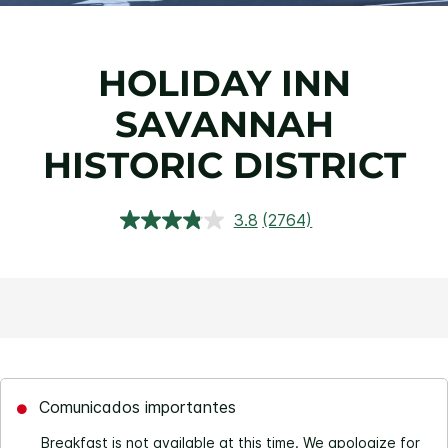
HOLIDAY INN
SAVANNAH
HISTORIC DISTRICT
3.8
(2764)
Leu
2764
análises.
Link
para
a
mesma
página.
Comunicados importantes
Breakfast is not available at this time. We apologize for