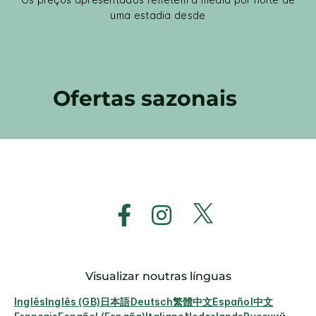
uma estadia desde
Ofertas sazonais
Visualizar noutras línguas
Inglês
Inglês (GB)
日本語
Deutsch
繁體中文
Español
中文