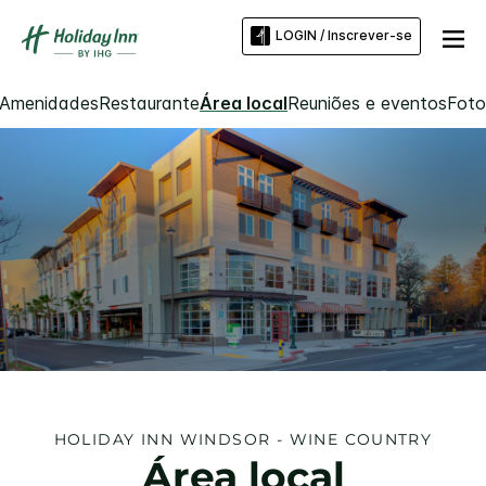
LOGIN / Inscrever-se
Amenidades
Restaurante
Área local
Reuniões e eventos
Foto
HOLIDAY INN
WINDSOR - WINE COUNTRY
Área local