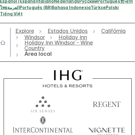
Español (España)
Italiano
Nederlands
Русский
Português
한국어
ไทย
العربية
Português (BR)
Bahasa Indonesia
Türkçe
Polski
Tiếng Việt
Explore
Estados Unidos
Califórnia
Windsor
Holiday Inn
Holiday Inn Windsor - Wine
Country
Área local