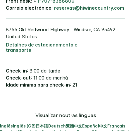
Front desk:
+
1-707-8388800
Correio electrónico:
reservas@hiwinecountry.com
8755 Old Redwood Highway
Windsor
,
CA
95492
United States
Detalhes de estacionamento e
transporte
Check-in
: 3:00 da tarde
Check-out
: 11:00 da manhã
Idade mínima para check-in
: 21
Visualizar noutras línguas
Inglês
Inglês (GB)
日本語
Deutsch
繁體中文
Español
中文
Français