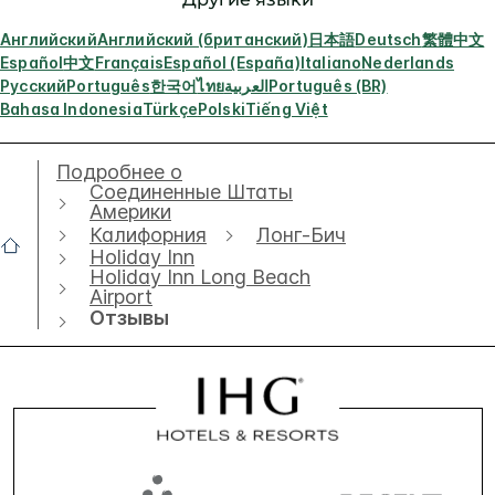
Английский
Английский (британский)
日本語
Deutsch
繁體中文
Español
中文
Français
Español (España)
Italiano
Nederlands
Русский
Português
한국어
ไทย
العربية
Português (BR)
Bahasa Indonesia
Türkçe
Polski
Tiếng Việt
Подробнее о
Соединенные Штаты
Америки
Калифорния
Лонг-Бич
Holiday Inn
Holiday Inn Long Beach
Airport
Отзывы