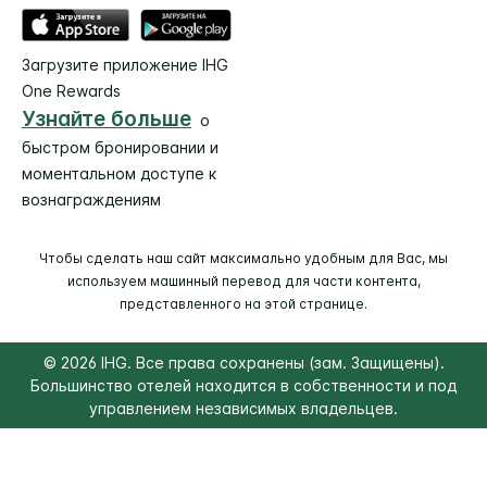
Загрузите приложение IHG
One Rewards
Узнайте больше
о
быстром бронировании и
моментальном доступе к
вознаграждениям
Чтобы сделать наш сайт максимально удобным для Вас, мы
используем машинный перевод для части контента,
представленного на этой странице.
© 2026 IHG. Все права сохранены (зам. Защищены).
Большинство отелей находится в собственности и под
управлением независимых владельцев.
Select
dates