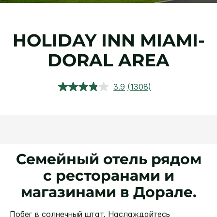
HOLIDAY INN
MIAMI-
DORAL AREA
3.9
(1308)
Прочитали
1308
обзора.
Ссылка
откроется
в
этом
окне.
Семейный отель рядом
с ресторанами и
магазинами в Дорале.
Побег в солнечный штат. Наслаждайтесь