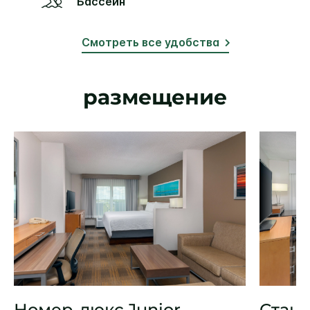
Бассейн
Смотреть все удобства
размещение
Номер-люкс Junior
Стан