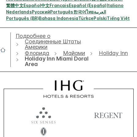
繁體中文
Español
中文
Français
Español (España)
Italiano
Nederlands
Русский
Português
한국어
ไทย
العربية
Português (BR)
Bahasa Indonesia
Türkçe
Polski
Tiếng Việt
Подробнее о
Соединенные Штаты
Америки
Флорида
Майами
Holiday Inn
Holiday Inn Miami Doral
Area