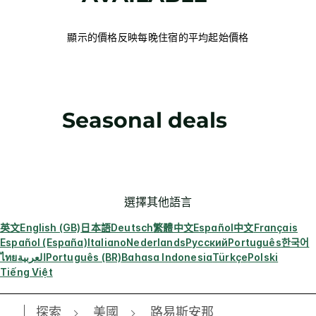
顯示的價格反映每晚住宿的平均起始價格
Seasonal deals
選擇其他語言
英文
English (GB)
日本語
Deutsch
繁體中文
Español
中文
Français
Español (España)
Italiano
Nederlands
Русский
Português
한국어
ไทย
العربية
Português (BR)
Bahasa Indonesia
Türkçe
Polski
Tiếng Việt
探索
美國
路易斯安那