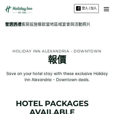
登入 / 加入
奢選遇禮
客房
設施
餐飲
當地區域
宴會與活動
照片
HOLIDAY INN
ALEXANDRIA - DOWNTOWN
報價
Save on your hotel stay with these exclusive
Holiday
Inn
Alexandria - Downtown
deals.
HOTEL PACKAGES
AVAILABLE