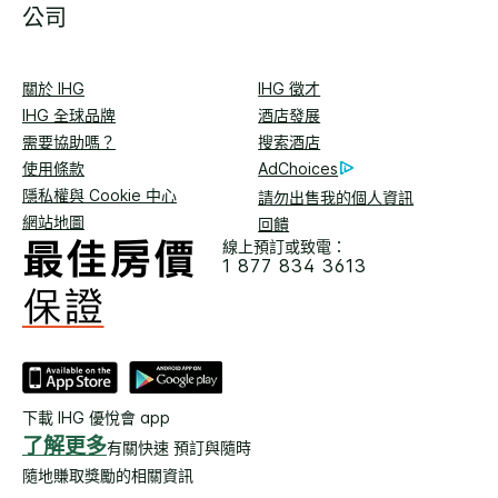
公司
關於 IHG
IHG 徵才
IHG 全球品牌
酒店發展
需要協助嗎？
搜索酒店
使用條款
AdChoices
隱私權與 Cookie 中心
請勿出售我的個人資訊
網站地圖
回饋
線上預訂或致電：
1 877 834 3613
下載 IHG 優悅會 app
了解更多
有關快速 預訂與隨時
隨地賺取獎勵的相關資訊