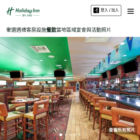
登入 / 加入
奢選遇禮
客房
設施
餐飲
當地區域
宴會與活動
照片
查看所有照片