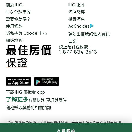
關於 IHG
IHG 徵才
IHG 全球品牌
酒店發展
需要協助嗎？
搜索酒店
使用條款
AdChoices
隱私權與 Cookie 中心
請勿出售我的個人資訊
網站地圖
回饋
線上預訂或致電：
1 877 834 3613
下載 IHG 優悅會 app
了解更多
有關快速 預訂與隨時
隨地賺取獎勵的相關資訊
為保證我們的網站可以帶給您最佳體驗，本頁面中的部分內容為機器翻譯。
查看價格