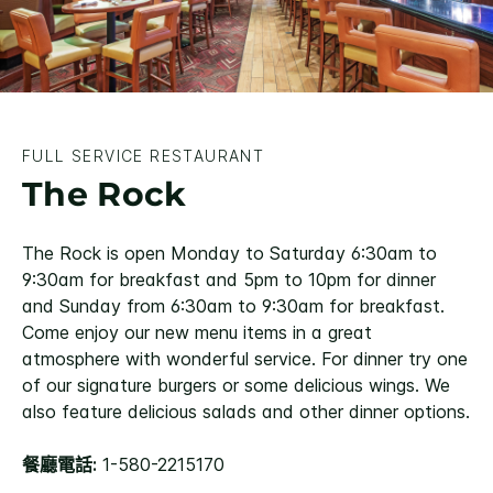
FULL SERVICE RESTAURANT
The Rock
The Rock is open Monday to Saturday 6:30am to
9:30am for breakfast and 5pm to 10pm for dinner
and Sunday from 6:30am to 9:30am for breakfast.
Come enjoy our new menu items in a great
atmosphere with wonderful service. For dinner try one
of our signature burgers or some delicious wings. We
also feature delicious salads and other dinner options.
餐廳電話:
1-580-2215170