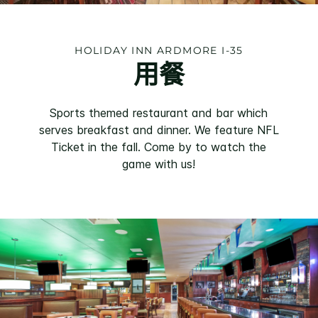
HOLIDAY INN
ARDMORE I-35
用餐
Sports themed restaurant and bar which
serves breakfast and dinner. We feature NFL
Ticket in the fall. Come by to watch the
game with us!