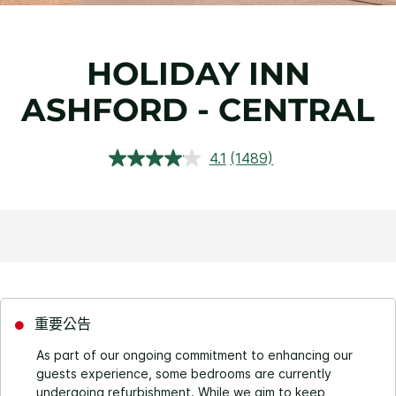
HOLIDAY INN
ASHFORD - CENTRAL
4.1
(1489)
閱
讀
1489
評
論.
相
同
頁
面
連
結。
重要公告
As part of our ongoing commitment to enhancing our
guests experience, some bedrooms are currently
undergoing refurbishment. While we aim to keep