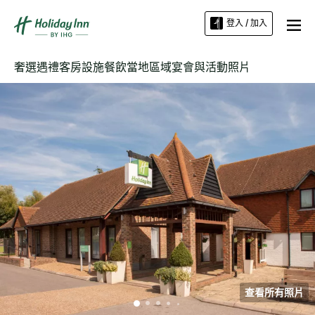
登入 / 加入
奢選遇禮
客房
設施
餐飲
當地區域
宴會與活動
照片
查看所有照片