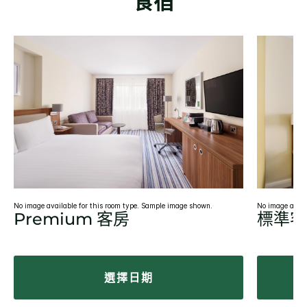
食宿
No image available for this room type. Sample image shown.
No image avail
Premium 客房
標準客
選擇日期