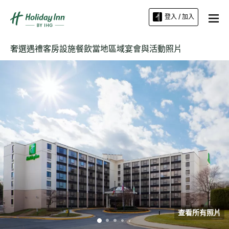
登入 / 加入
奢選遇禮
客房
設施
餐飲
當地區域
宴會與活動
照片
查看所有照片