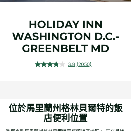
HOLIDAY INN
WASHINGTON D.C.-
GREENBELT MD
3.8
(2050)
閱
讀
2050
評
論.
相
同
頁
面
位於馬里蘭州格林貝爾特的飯
連
結。
店便利位置