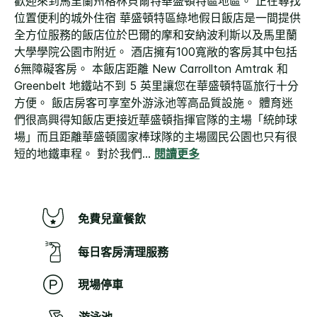
歡迎來到馬里蘭州格林貝爾特華盛頓特區地區。 正在尋找
位置便利的城外住宿
華盛頓特區綠地假日飯店是一間提供
全方位服務的飯店位於巴爾的摩和安納波利斯以及馬里蘭
大學學院公園市附近。 酒店擁有100寬敞的客房其中包括
6無障礙客房。 本飯店距離 New Carrollton Amtrak 和
Greenbelt 地鐵站不到 5 英里讓您在華盛頓特區旅行十分
方便。
飯店房客可享室外游泳池等高品質設施。 體育迷
們很高興得知飯店更接近華盛頓指揮官隊的主場「統帥球
場」而且距離華盛頓國家棒球隊的主場國民公園也只有很
短的地鐵車程。
對於我們
...
閱讀更多
免費兒童餐飲
每日客房清理服務
現場停車