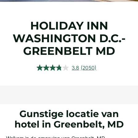
HOLIDAY INN
WASHINGTON D.C.-
GREENBELT MD
3.8
(2050)
Lees
2050
beoordelingen.
Dezelfde
paginalink.
Gunstige locatie van
hotel in Greenbelt, MD