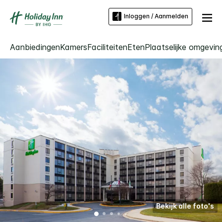
Inloggen / Aanmelden
Aanbiedingen
Kamers
Faciliteiten
Eten
Plaatselijke omgevin
Bekijk alle foto's