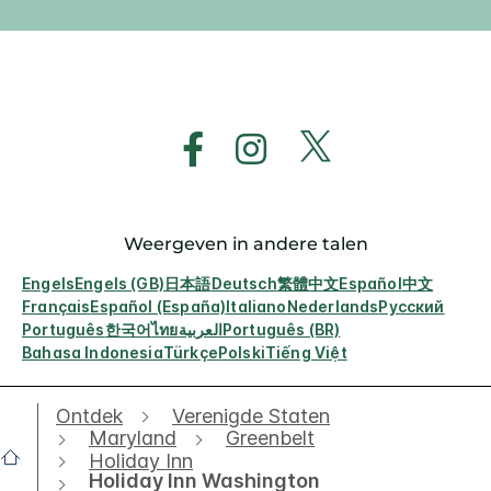
Weergeven in andere talen
Engels
Engels (GB)
日本語
Deutsch
繁體中文
Español
中文
Français
Español (España)
Italiano
Nederlands
Русский
Português
한국어
ไทย
العربية
Português (BR)
Bahasa Indonesia
Türkçe
Polski
Tiếng Việt
Ontdek
Verenigde Staten
Maryland
Greenbelt
Holiday Inn
Holiday Inn Washington