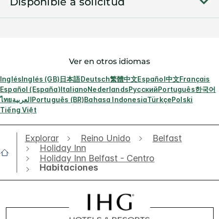
Disponible a solicitud
Ver en otros idiomas
Inglés
Inglés (GB)
日本語
Deutsch
繁體中文
Español
中文
Français
Español (España)
Italiano
Nederlands
Русский
Português
한국어
ไทย
العربية
Português (BR)
Bahasa Indonesia
Türkçe
Polski
Tiếng Việt
Explorar
Reino Unido
Belfast
Holiday Inn
Holiday Inn Belfast - Centro
Habitaciones