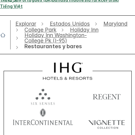
Tiếng Việt
Explorar
Estados Unidos
Maryland
College Park
Holiday Inn
Holiday Inn Washington-
College Pk (I-95)
Restaurantes y bares