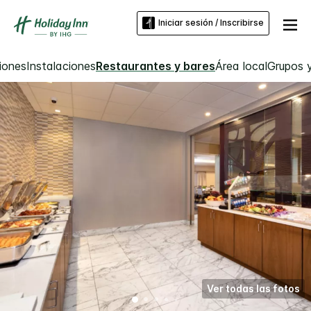
Iniciar sesión / Inscribirse
iones
Instalaciones
Restaurantes y bares
Área local
Grupos 
Ver todas las fotos