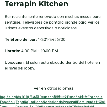
Terrapin Kitchen
Bar recientemente renovado con muchas mesas para
sentarse. Televisores de pantalla grande para ver los
últimos eventos deportivos o noticiosos.
Teléfono del bar:
1-301-3456700
Horario:
4:00 PM - 10:00 PM
Ubicación:
El salón está ubicado dentro del hotel en
el nivel del lobby.
Ver en otros idiomas
Inglés
Inglés (GB)
日本語
Deutsch
繁體中文
Español
中文
Français
Español (España)
Italiano
Nederlands
Русский
Português
한국어
ไทย
العربية
Português (BR)
Bahasa Indonesia
Türkçe
Polski