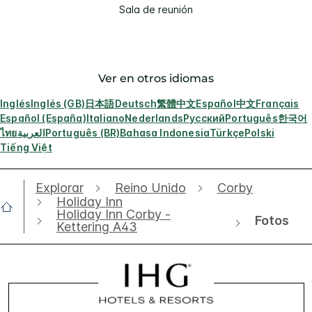
Sala de reunión
Ver en otros idiomas
Inglés
Inglés (GB)
日本語
Deutsch
繁體中文
Español
中文
Français
Español (España)
Italiano
Nederlands
Русский
Português
한국어
ไทย
العربية
Português (BR)
Bahasa Indonesia
Türkçe
Polski
Tiếng Việt
Explorar
Reino Unido
Corby
Holiday Inn
Holiday Inn Corby -
Fotos
Kettering A43