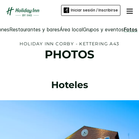
Iniciar sesión / Inscribirse
ones
Restaurantes y bares
Área local
Grupos y eventos
Fotos
HOLIDAY INN
CORBY - KETTERING A43
PHOTOS
Hoteles