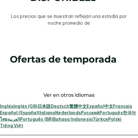
Los precios que se muestran reflejan una estadía por
noche promedio de
Ofertas de temporada
Ver en otros idiomas
Inglés
Inglés (GB)
日本語
Deutsch
繁體中文
Español
中文
Français
Español (España)
Italiano
Nederlands
Русский
Português
한국어
ไทย
العربية
Português (BR)
Bahasa Indonesia
Türkçe
Polski
Tiếng Việt