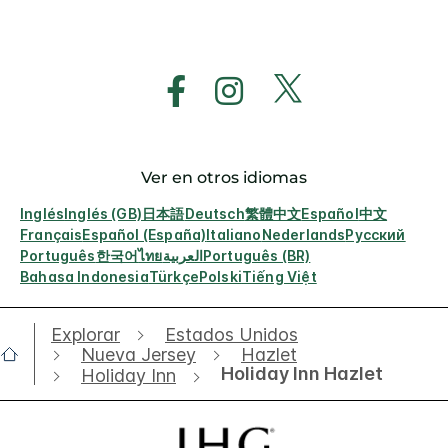
Ver en otros idiomas
Inglés
Inglés (GB)
日本語
Deutsch
繁體中文
Español
中文
Français
Español (España)
Italiano
Nederlands
Русский
Português
한국어
ไทย
العربية
Português (BR)
Bahasa Indonesia
Türkçe
Polski
Tiếng Việt
Explorar
Estados Unidos
Nueva Jersey
Hazlet
Holiday Inn Hazlet
Holiday Inn