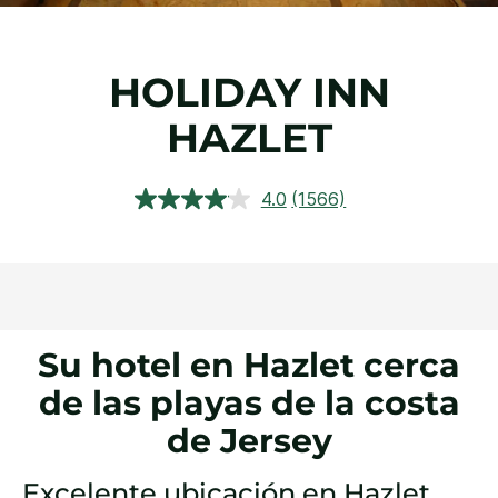
HOLIDAY INN
HAZLET
4.0
(1566)
Lea
1566
reseñas.
Enlace
en
la
misma
página.
Su hotel en Hazlet cerca
de las playas de la costa
de Jersey
Excelente ubicación en Hazlet,