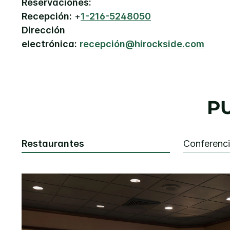
Reservaciones:
Recepción:
+
1-216-5248050
Dirección
electrónica:
recepción@hirockside.com
P
Restaurantes
Conferenc