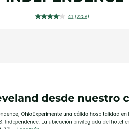
4.1
(2258)
Lea
2258
reseñas.
Enlace
en
la
misma
página.
eveland desde nuestro 
endence, Ohio
Experimente una cálida hospitalidad en l
S. Independence. La ubicación privilegiada del hotel 