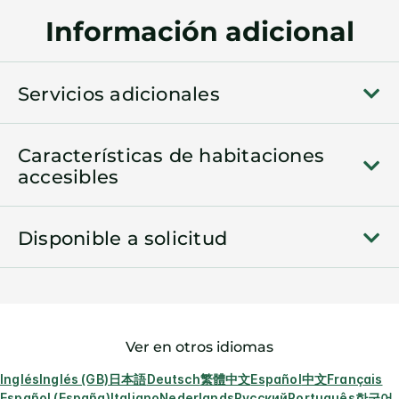
Información adicional
Servicios adicionales
Características de habitaciones
accesibles
Disponible a solicitud
Ver en otros idiomas
Inglés
Inglés (GB)
日本語
Deutsch
繁體中文
Español
中文
Français
Español (España)
Italiano
Nederlands
Русский
Português
한국어