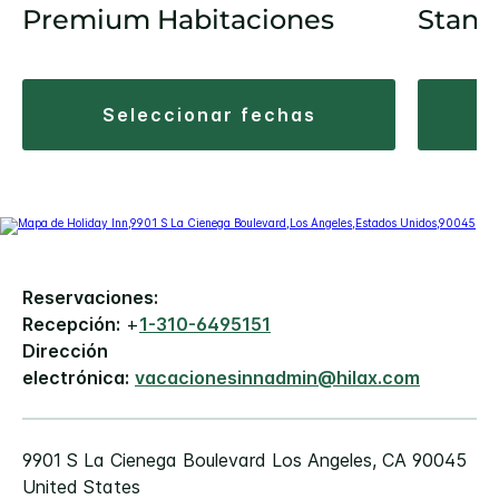
Premium Habitaciones
Stand
seleccionar fechas
Reservaciones:
Recepción:
+
1-310-6495151
Dirección
electrónica:
vacacionesinnadmin@hilax.com
9901 S La Cienega Boulevard
Los Angeles
,
CA
90045
United States