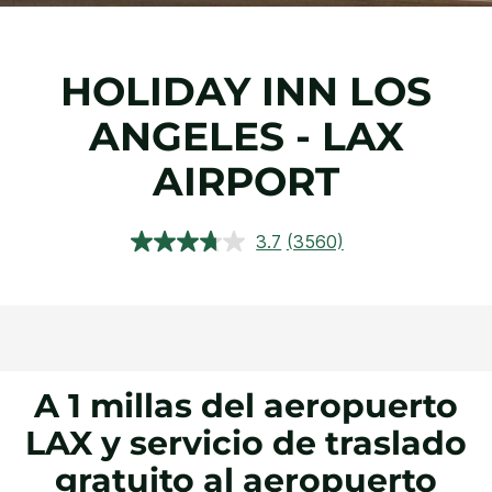
HOLIDAY INN
LOS
ANGELES - LAX
AIRPORT
3.7
(3560)
Lea
3560
reseñas.
Enlace
en
la
misma
página.
A 1 millas del aeropuerto
LAX y servicio de traslado
gratuito al aeropuerto