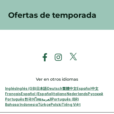
Ofertas de temporada
Ver en otros idiomas
Inglés
Inglés (GB)
日本語
Deutsch
繁體中文
Español
中文
Français
Español (España)
Italiano
Nederlands
Русский
Português
한국어
ไทย
العربية
Português (BR)
Bahasa Indonesia
Türkçe
Polski
Tiếng Việt