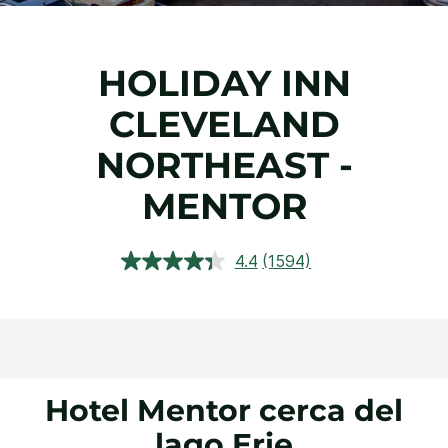
HOLIDAY INN
CLEVELAND
NORTHEAST -
MENTOR
4.4
(1594)
Lea
1594
reseñas.
Enlace
en
la
misma
página.
Hotel Mentor cerca del
lago Erie