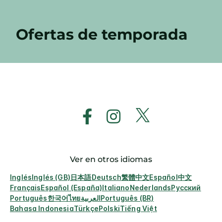
Ofertas de temporada
Ver en otros idiomas
Inglés
Inglés (GB)
日本語
Deutsch
繁體中文
Español
中文
Français
Español (España)
Italiano
Nederlands
Русский
Português
한국어
ไทย
العربية
Português (BR)
Bahasa Indonesia
Türkçe
Polski
Tiếng Việt