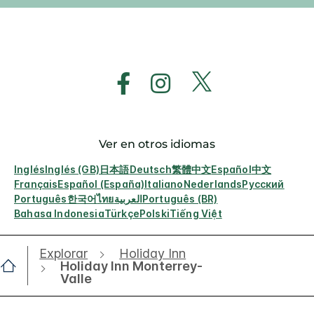
Ver en otros idiomas
Inglés
Inglés (GB)
日本語
Deutsch
繁體中文
Español
中文
Français
Español (España)
Italiano
Nederlands
Русский
Português
한국어
ไทย
العربية
Português (BR)
Bahasa Indonesia
Türkçe
Polski
Tiếng Việt
Explorar
Holiday Inn
Holiday Inn Monterrey-
Valle