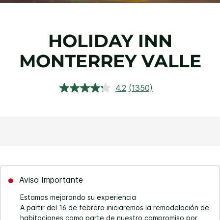
HOLIDAY INN
MONTERREY VALLE
4.2
(1350)
Lea
1350
reseñas.
Enlace
en
la
misma
página.
Aviso Importante
Estamos mejorando su experiencia
A partir del 16 de febrero iniciaremos la remodelación de
habitaciones como parte de nuestro compromiso por