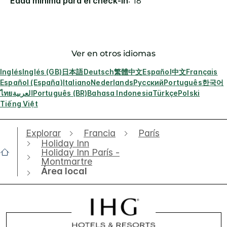
Edad mínima para el check-in
: 18
Ver en otros idiomas
Inglés
Inglés (GB)
日本語
Deutsch
繁體中文
Español
中文
Français
Español (España)
Italiano
Nederlands
Русский
Português
한국어
ไทย
العربية
Português (BR)
Bahasa Indonesia
Türkçe
Polski
Tiếng Việt
Explorar
Francia
París
Holiday Inn
Holiday Inn París -
Montmartre
Área local