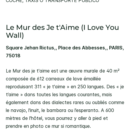
COCHE, TAXIS O TRANSPORTE PÚBLICO
Le Mur des Je t'Aime (I Love You
Wall)
Square Jehan Rictus,, Place des Abbesses,, PARIS,
75018
Le Mur des je t'aime est une œuvre murale de 40 m²
composée de 612 carreaux de lave émaillée
reproduisant 311 « je t'aime » en 250 langues. Des « je
t’aime » dans toutes les langues courantes, mais
également dans des dialectes rares ou oubliés comme
le navajo, l'inuit, le bambara ou l’esperanto. A 600
mètres de l'hôtel, vous pourrez y aller à pied et
prendre en photo ce mur si romantique.