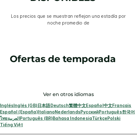
Los precios que se muestran reflejan una estadía por
noche promedio de
Ofertas de temporada
Ver en otros idiomas
Inglés
Inglés (GB)
日本語
Deutsch
繁體中文
Español
中文
Français
Español (España)
Italiano
Nederlands
Русский
Português
한국어
ไทย
العربية
Português (BR)
Bahasa Indonesia
Türkçe
Polski
Tiếng Việt