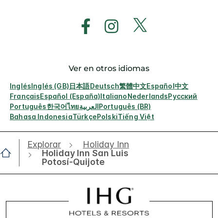
Ver en otros idiomas
Inglés
Inglés (GB)
日本語
Deutsch
繁體中文
Español
中文
Français
Español (España)
Italiano
Nederlands
Русский
Português
한국어
ไทย
العربية
Português (BR)
Bahasa Indonesia
Türkçe
Polski
Tiếng Việt
Explorar
Holiday Inn
Holiday Inn San Luis
Potosí-Quijote