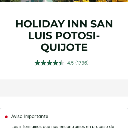
HOLIDAY INN
SAN
LUIS POTOSI-
QUIJOTE
4.5
(1736)
Lea
1736
reseñas.
Enlace
en
la
misma
página.
Aviso Importante
Les informamos que nos encontramos en proceso de