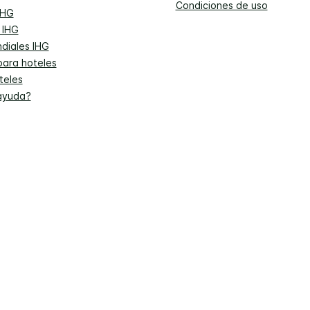
Condiciones de uso
IHG
 IHG
diales IHG
para hoteles
teles
ayuda?
or experiencia en nuestro sitio web, utilizamos traducción automática en al