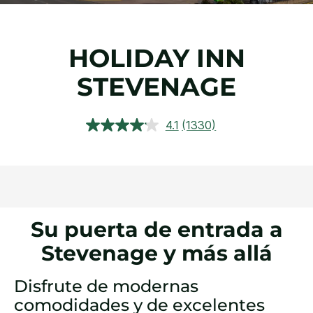
HOLIDAY INN
STEVENAGE
4.1
(1330)
Lea
1330
reseñas.
Enlace
en
la
misma
página.
Su puerta de entrada a
Stevenage y más allá
Disfrute de modernas
comodidades y de excelentes