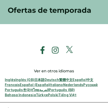
Ofertas de temporada
Ver en otros idiomas
Inglés
Inglés (GB)
日本語
Deutsch
繁體中文
Español
中文
Français
Español (España)
Italiano
Nederlands
Русский
Português
한국어
ไทย
العربية
Português (BR)
Bahasa Indonesia
Türkçe
Polski
Tiếng Việt