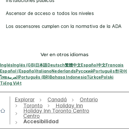
Instalaciones públicas
Ascensor de acceso a todos los niveles
Los ascensores cumplen con la normativa de la ADA
Ver en otros idiomas
Inglés
Inglés (GB)
日本語
Deutsch
繁體中文
Español
中文
Français
Español (España)
Italiano
Nederlands
Русский
Português
한국어
ไทย
العربية
Português (BR)
Bahasa Indonesia
Türkçe
Polski
Tiếng Việt
Explorar
Canadá
Ontario
Toronto
Holiday Inn
Holiday Inn Toronto Centro
Centro
Accesibilidad