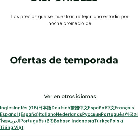
Los precios que se muestran reflejan una estadía por
noche promedio de
Ofertas de temporada
Ver en otros idiomas
Inglés
Inglés (GB)
日本語
Deutsch
繁體中文
Español
中文
Français
Español (España)
Italiano
Nederlands
Русский
Português
한국어
ไทย
العربية
Português (BR)
Bahasa Indonesia
Türkçe
Polski
Tiếng Việt