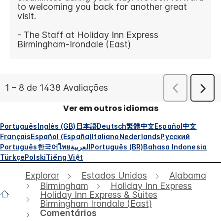
Ver em outros idiomas
Português
Inglês (GB)
日本語
Deutsch
繁體中文
Español
中文
Français
Español (España)
Italiano
Nederlands
Русский
Português
한국어
ไทย
العربية
Português (BR)
Bahasa Indonesia
Türkçe
Polski
Tiếng Việt
Explorar
Estados Unidos
Alabama
Birmingham
Holiday Inn Express
Holiday Inn Express & Suites
Birmingham Irondale (East)
Comentários