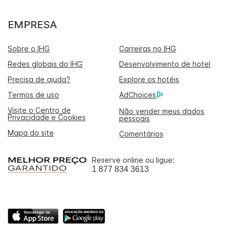
EMPRESA
Sobre o IHG
Carreiras no IHG
Redes globais do IHG
Desenvolvimento de hotel
Precisa de ajuda?
Explore os hotéis
Termos de uso
AdChoices
Visite o Centro de
Não vender meus dados
Privacidade e Cookies
pessoais
Mapa do site
Comentários
Reserve online ou ligue:
1 877 834 3613