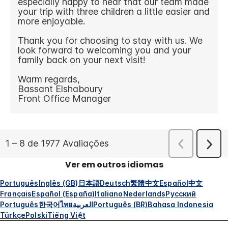
Ver em outros idiomas
Português
Inglês (GB)
日本語
Deutsch
繁體中文
Español
中文
Français
Español (España)
Italiano
Nederlands
Русский
Português
한국어
ไทย
العربية
Português (BR)
Bahasa Indonesia
Türkçe
Polski
Tiếng Việt