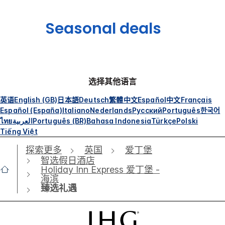
Seasonal deals
选择其他语言
英语
English (GB)
日本語
Deutsch
繁體中文
Español
中文
Français
Español (España)
Italiano
Nederlands
Русский
Português
한국어
ไทย
العربية
Português (BR)
Bahasa Indonesia
Türkçe
Polski
Tiếng Việt
探索更多
英国
爱丁堡
智选假日酒店
Holiday Inn Express 爱丁堡 -
海滨
臻选礼遇