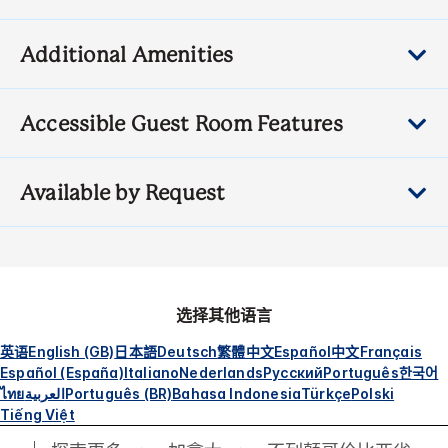
Additional Amenities
Accessible Guest Room Features
Available by Request
选择其他语言
英语
English (GB)
日本語
Deutsch
繁體中文
Español
中文
Français
Español (España)
Italiano
Nederlands
Русский
Português
한국어
ไทย
العربية
Português (BR)
Bahasa Indonesia
Türkçe
Polski
Tiếng Việt