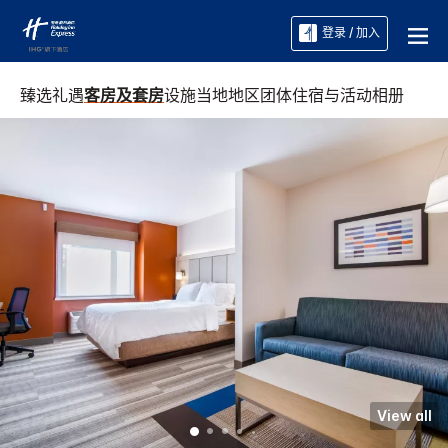
登录 / 加入
臻选礼遇
客房及套房
设施
当地地区
团体住宿与活动
相册
View all