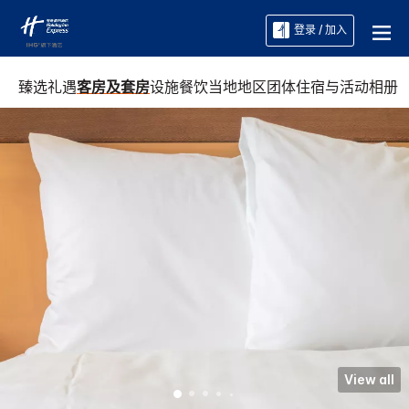
登录 / 加入
臻选礼遇
客房及套房
设施
餐饮
当地地区
团体住宿与活动
相册
View all