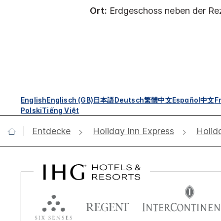
Ort:
Erdgeschoss neben der Rez
English
Englisch (GB)
日本語
Deutsch
繁體中文
Español
中文
F
Polski
Tiếng Việt
Entdecke
Holiday Inn Express
Holid