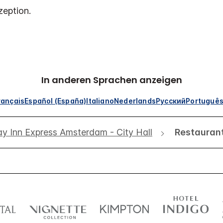
eption.
In anderen Sprachen anzeigen
rançais
Español (España)
Italiano
Nederlands
Русский
Portuguê
ay Inn Express Amsterdam - City Hall
Restauran