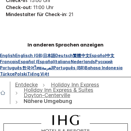
Check-in
: 15:00 Uhr
Check-out
: 11:00 Uhr
Mindestalter für Check-in
: 21
In anderen Sprachen anzeigen
English
Englisch (GB)
日本語
Deutsch
繁體中文
Español
中文
Français
Español (España)
Italiano
Nederlands
Русский
Português
한국어
ไทย
العربية
Português (BR)
Bahasa Indonesia
Türkçe
Polski
Tiếng Việt
Entdecke
Holiday Inn Express
Holiday Inn Express & Suites
Dayton-Centerville
Nähere Umgebung