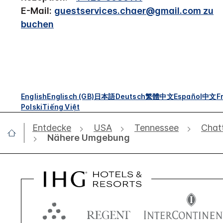
E-Mail:
guestservices.chaer@gmail.com zu
buchen
English
Englisch (GB)
日本語
Deutsch
繁體中文
Español
中文
F
Polski
Tiếng Việt
Entdecke
USA
Tennessee
Chat
Nähere Umgebung