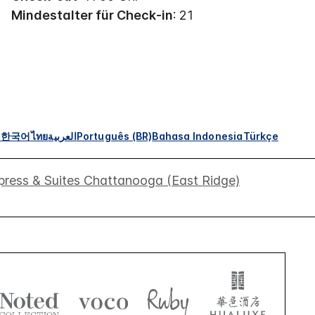
Mindestalter für Check-in
: 21
s
한국어
ไทย
العربية
Português (BR)
Bahasa Indonesia
Türkçe
press & Suites Chattanooga (East Ridge)