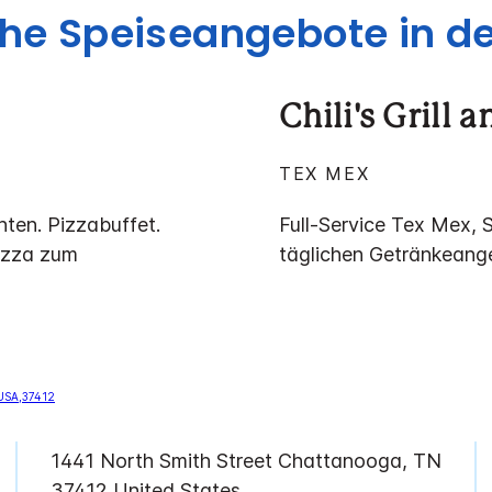
che Speiseangebote in d
Chili's Grill 
TEX MEX
hten. Pizzabuffet.
Full-Service Tex Mex, 
Pizza zum
täglichen Getränkeang
1441 North Smith Street
Chattanooga
,
TN
37412
United States