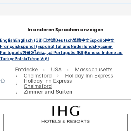
In anderen Sprachen anzeigen
English
Englisch (GB)
日本語
Deutsch
繁體中文
Español
中文
Français
Español (España)
Italiano
Nederlands
Русский
Português
한국어
ไทย
العربية
Português (BR)
Bahasa Indonesia
Türkçe
Polski
Tiếng Việt
Entdecke
USA
Massachusetts
Chelmsford
Holiday Inn Express
Holiday Inn Express
Chelmsford
Zimmer und Suiten