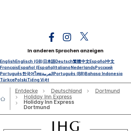
In anderen Sprachen anzeigen
English
Englisch (GB)
日本語
Deutsch
繁體中文
Español
中文
Français
Español (España)
Italiano
Nederlands
Русский
Português
한국어
ไทย
العربية
Português (BR)
Bahasa Indonesia
Türkçe
Polski
Tiếng Việt
Entdecke
Deutschland
Dortmund
Holiday Inn Express
Holiday Inn Express
Dortmund