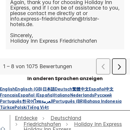
In anderen Sprachen anzeigen
English
Englisch (GB)
日本語
Deutsch
繁體中文
Español
中文
Français
Español (España)
Italiano
Nederlands
Русский
Português
한국어
ไทย
العربية
Português (BR)
Bahasa Indonesia
Türkçe
Polski
Tiếng Việt
Entdecke
Deutschland
Friedrichshafen
Holiday Inn Express
Holiday Inn Express