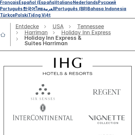
Français
Español (España)
Italiano
Nederlands
Русский
Português
한국어
ไทย
العربية
Português (BR)
Bahasa Indonesia
Türkçe
Polski
Tiếng Việt
Entdecke
USA
Tennessee
Harriman
Holiday Inn Express
Holiday Inn Express &
Suites Harriman