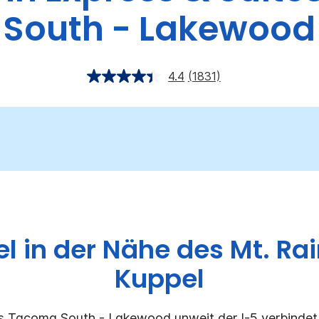
South - Lakewood
4.4
(1831)
l in der Nähe des Mt. Ra
Kuppel
es Tacoma South - Lakewood unweit der I-5 verbindet