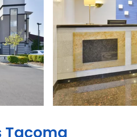
s
Tacoma