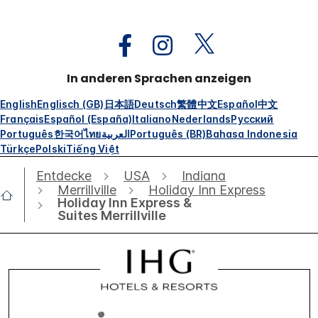
In anderen Sprachen anzeigen
English
Englisch (GB)
日本語
Deutsch
繁體中文
Español
中文
Français
Español (España)
Italiano
Nederlands
Русский
Português
한국어
ไทย
العربية
Português (BR)
Bahasa Indonesia
Türkçe
Polski
Tiếng Việt
Entdecke
USA
Indiana
Merrillville
Holiday Inn Express
Holiday Inn Express &
Suites Merrillville