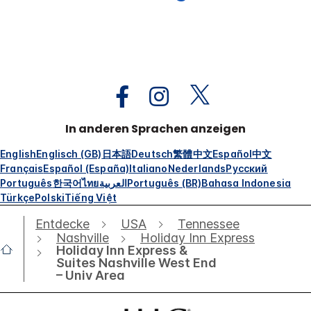
In anderen Sprachen anzeigen
English
Englisch (GB)
日本語
Deutsch
繁體中文
Español
中文
Français
Español (España)
Italiano
Nederlands
Русский
Português
한국어
ไทย
العربية
Português (BR)
Bahasa Indonesia
Türkçe
Polski
Tiếng Việt
Entdecke
USA
Tennessee
Nashville
Holiday Inn Express
Holiday Inn Express &
Suites Nashville West End
– Univ Area