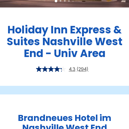
Holiday Inn Express &
Suites
Nashville West
End - Univ Area
4.3
(294)
Brandneues Hotel im
Nashville West End