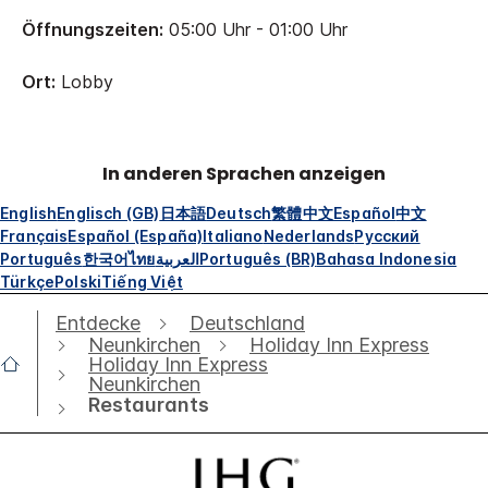
Öffnungszeiten:
05:00 Uhr - 01:00 Uhr
Ort:
Lobby
In anderen Sprachen anzeigen
English
Englisch (GB)
日本語
Deutsch
繁體中文
Español
中文
Français
Español (España)
Italiano
Nederlands
Русский
Português
한국어
ไทย
العربية
Português (BR)
Bahasa Indonesia
Türkçe
Polski
Tiếng Việt
Entdecke
Deutschland
Neunkirchen
Holiday Inn Express
Holiday Inn Express
Neunkirchen
Restaurants