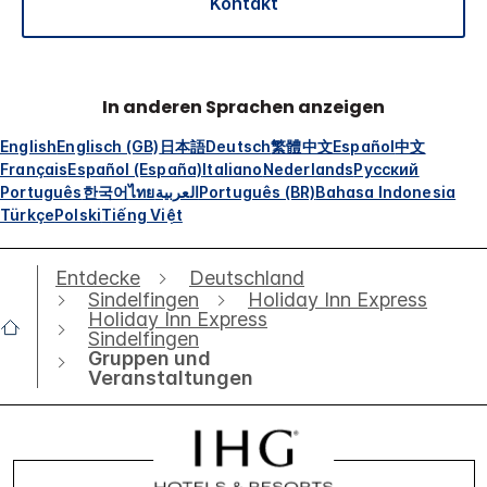
Kontakt
In anderen Sprachen anzeigen
English
Englisch (GB)
日本語
Deutsch
繁體中文
Español
中文
Français
Español (España)
Italiano
Nederlands
Русский
Português
한국어
ไทย
العربية
Português (BR)
Bahasa Indonesia
Türkçe
Polski
Tiếng Việt
Entdecke
Deutschland
Sindelfingen
Holiday Inn Express
Holiday Inn Express
Sindelfingen
Gruppen und
Veranstaltungen