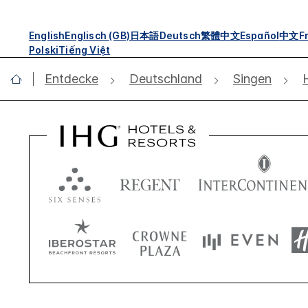
English
Englisch (GB)
日本語
Deutsch
繁體中文
Español
中文
F
Polski
Tiếng Việt
Entdecke
Deutschland
Singen