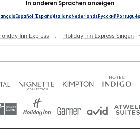
In anderen Sprachen anzeigen
rançais
Español (España)
Italiano
Nederlands
Русский
Portuguê
Holiday Inn Express
Holiday Inn Express Singen