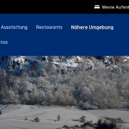
Meine Aufent
Ausstattung
Restaurants
Nähere Umgebung
otos