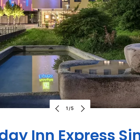
1/5
day Inn Express
Si