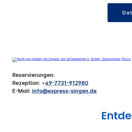
d
Reservierungen:
Rezeption:
+
49-7731-912980
E-Mail:
info@express-singen.de
Entd