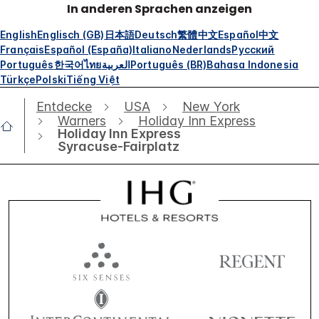
In anderen Sprachen anzeigen
English
Englisch (GB)
日本語
Deutsch
繁體中文
Español
中文
Français
Español (España)
Italiano
Nederlands
Русский
Português
한국어
ไทย
العربية
Português (BR)
Bahasa Indonesia
Türkçe
Polski
Tiếng Việt
Entdecke
USA
New York
Warners
Holiday Inn Express
Holiday Inn Express
Syracuse-Fairplatz